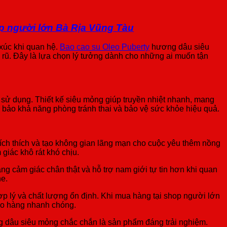
p người lớn Bà Rịa Vũng Tàu
 xúc khi quan hệ.
Bao cao su Oleo Puberty
hương dâu siêu
rũ. Đây là lựa chọn lý tưởng dành cho những ai muốn tận
 sử dụng. Thiết kế siêu mỏng giúp truyền nhiệt nhanh, mang
 bảo khả năng phòng tránh thai và bảo vệ sức khỏe hiệu quả.
ích thích và tạo không gian lãng mạn cho cuộc yêu thêm nồng
iác khô rát khó chịu.
g cảm giác chân thật và hỗ trợ nam giới tự tin hơn khi quan
e.
 lý và chất lượng ổn định. Khi mua hàng tại shop người lớn
ao hàng nhanh chóng.
g dâu siêu mỏng chắc chắn là sản phẩm đáng trải nghiệm.