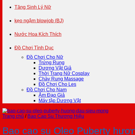
Tăng Sinh Lý Nữ
kẹo ngậm blowjob (BJ)
Nước Hoa Kích Thích
Đồ Chơi Tình Dục
Đồ Chơi Cho Nữ
Trứng Rung
Dương Vật Giả
Thời Trang Nữ Cosplay
Chày Rung Massage
Đồ Chơi Cho Les
Đồ Chơi Cho Nam
Âm Đạo Giả
Máy tập Dương Vật
Trang chủ
/
Bao Cao Su Thương Hiệu
Bao cao su Oleo Puberty hươ