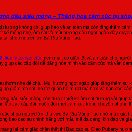
ơng dâu siêu mỏng – Thăng hoa cảm xúc tại sho
chất lượng không chỉ giúp bảo vệ an toàn mà còn tăng thêm cảm
ết kế mỏng nhẹ, ôm sát và mùi hương dâu ngọt ngào đầy quyến 
u tại shop người lớn Bà Rịa Vũng Tàu.
ất liệu latex cao cấp
mềm mại, co giãn tốt và an toàn cho người
này giúp các cặp đôi dễ dàng hòa mình vào cảm xúc mà vẫn đảm
âu thơm nhẹ dễ chịu. Mùi hương ngọt ngào giúp tăng thêm sự k
iúp giảm ma sát, hỗ trợ quan hệ mượt mà hơn và hạn chế cảm g
ơng dâu siêu mỏng còn được thiết kế ôm sát dương vật giúp tăn
g lẫn các cặp đôi muốn đổi mới cảm xúc trong chuyện phòng th
 các shop người lớn khu vực Bà Rịa Vũng Tàu nhờ mức giá hợp
dòng bao cao su chính hãng với mẫu mã đa dạng, kín đáo và gi
mang lại cảm giác chân thật thì Bao cao su Oleo Puberty hươn