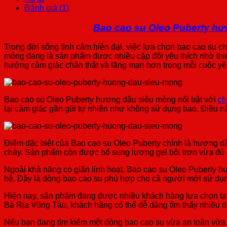
Đánh giá (1)
Bao cao su Oleo Puberty hư
Trong đời sống tình cảm hiện đại, việc lựa chọn bao cao su 
mỏng đang là sản phẩm được nhiều cặp đôi yêu thích nhờ thi
hưởng cảm giác chân thật và lãng mạn hơn trong mỗi cuộc yê
Bao cao su Oleo Puberty hương dâu siêu mỏng nổi bật với
ch
lại cảm giác gần gũi tự nhiên như không sử dụng bao. Điều 
Điểm đặc biệt của Bao cao su Oleo Puberty chính là hương d
cháy. Sản phẩm còn được bổ sung lượng gel bôi trơn vừa đủ g
Ngoài khả năng co giãn linh hoạt, Bao cao su Oleo Puberty hư
hệ. Đây là dòng bao cao su phù hợp cho cả người mới sử dụn
Hiện nay, sản phẩm đang được nhiều khách hàng lựa chọn tại
Bà Rịa Vũng Tàu, khách hàng có thể dễ dàng tìm thấy nhiều 
Nếu bạn đang tìm kiếm một dòng bao cao su vừa an toàn vừa 