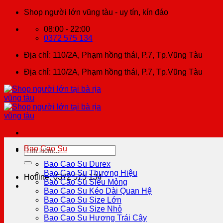
Chuyển
Shop người lớn vũng tàu - uy tín, kín đáo
đến
08:00 - 22:00
nội
0372 575 134
dung
Địa chỉ: 110/2A, Phạm hồng thái, P.7, Tp.Vũng Tàu
Địa chỉ: 110/2A, Phạm hồng thái, P.7, Tp.Vũng Tàu
Bao Cao Su
Tìm
kiếm:
Bao Cao Su Durex
Bao Cao Su Thương Hiệu
Hotline: 0372 575 134
Bao Cao Su Siêu Mỏng
Bao Cao Su Kéo Dài Quan Hệ
Bao Cao Su Size Lớn
Bao Cao Su Size Nhỏ
Bao Cao Su Hương Trái Cây