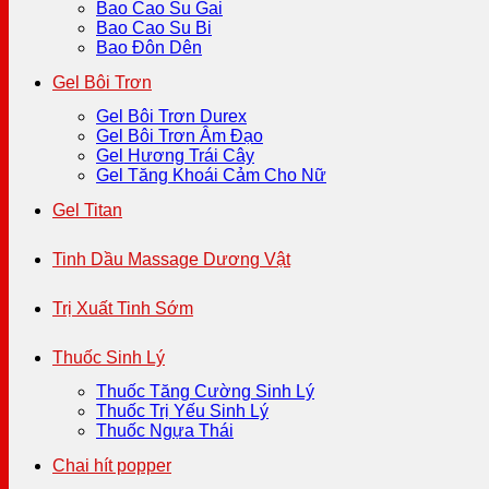
Bao Cao Su Gai
Bao Cao Su Bi
Bao Đôn Dên
Gel Bôi Trơn
Gel Bôi Trơn Durex
Gel Bôi Trơn Âm Đạo
Gel Hương Trái Cây
Gel Tăng Khoái Cảm Cho Nữ
Gel Titan
Tinh Dầu Massage Dương Vật
Trị Xuất Tinh Sớm
Thuốc Sinh Lý
Thuốc Tăng Cường Sinh Lý
Thuốc Trị Yếu Sinh Lý
Thuốc Ngựa Thái
Chai hít popper