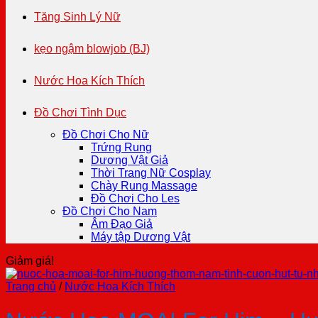
Tăng Sinh Lý Nữ
kẹo ngậm blowjob (BJ)
Nước Hoa Kích Thích
Đồ Chơi Tình Dục
Đồ Chơi Cho Nữ
Trứng Rung
Dương Vật Giả
Thời Trang Nữ Cosplay
Chày Rung Massage
Đồ Chơi Cho Les
Đồ Chơi Cho Nam
Âm Đạo Giả
Máy tập Dương Vật
Giảm giá!
Trang chủ
/
Nước Hoa Kích Thích