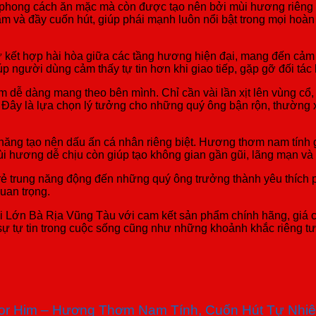
ay phong cách ăn mặc mà còn được tạo nên bởi mùi hương riên
 và đầy cuốn hút, giúp phái mạnh luôn nổi bật trong mọi hoàn
 kết hợp hài hòa giữa các tầng hương hiện đại, mang đến cảm 
úp người dùng cảm thấy tự tin hơn khi giao tiếp, gặp gỡ đối tá
im dễ dàng mang theo bên mình. Chỉ cần vài lần xịt lên vùng cổ, 
. Đây là lựa chọn lý tưởng cho những quý ông bận rộn, thường
năng tạo nên dấu ấn cá nhân riêng biệt. Hương thơm nam tính 
Mùi hương dễ chịu còn giúp tạo không gian gần gũi, lãng mạn v
trẻ trung năng động đến những quý ông trưởng thành yêu thích
uan trọng.
Lớn Bà Rịa Vũng Tàu với cam kết sản phẩm chính hãng, giá cả
ự tự tin trong cuộc sống cũng như những khoảnh khắc riêng tư
For Him – Hương Thơm Nam Tính, Cuốn Hút Tự Nhiê