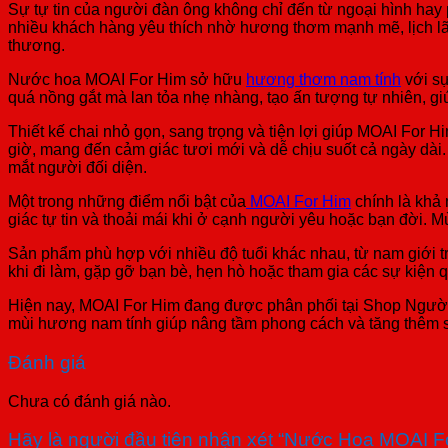
Sự tự tin của người đàn ông không chỉ đến từ ngoại hình h
nhiều khách hàng yêu thích nhờ hương thơm mạnh mẽ, lịch lãm
thương.
Nước hoa MOAI For Him sở hữu
hương thơm nam tính
với sự
quá nồng gắt mà lan tỏa nhẹ nhàng, tạo ấn tượng tự nhiên, gi
Thiết kế chai nhỏ gọn, sang trọng và tiện lợi giúp MOAI For H
giờ, mang đến cảm giác tươi mới và dễ chịu suốt cả ngày dài
mắt người đối diện.
Một trong những điểm nổi bật của
MOAI For Him
chính là khả 
giác tự tin và thoải mái khi ở cạnh người yêu hoặc bạn đời. 
Sản phẩm phù hợp với nhiều độ tuổi khác nhau, từ nam giới 
khi đi làm, gặp gỡ bạn bè, hẹn hò hoặc tham gia các sự kiện q
Hiện nay, MOAI For Him đang được phân phối tại Shop Người 
mùi hương nam tính giúp nâng tầm phong cách và tăng thêm s
Đánh giá
Chưa có đánh giá nào.
Hãy là người đầu tiên nhận xét “Nước Hoa MOAI 