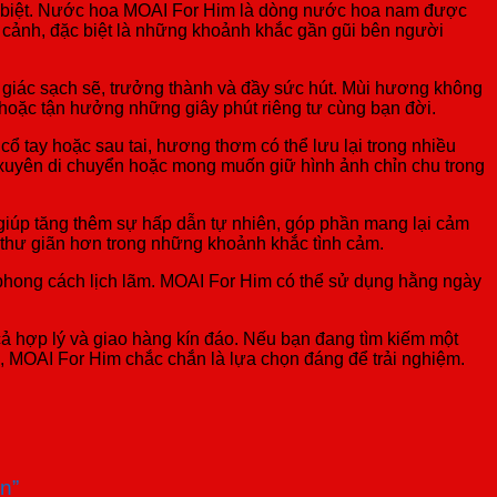
g biệt. Nước hoa MOAI For Him là dòng nước hoa nam được
 cảnh, đặc biệt là những khoảnh khắc gần gũi bên người
giác sạch sẽ, trưởng thành và đầy sức hút. Mùi hương không
c hoặc tận hưởng những giây phút riêng tư cùng bạn đời.
cổ tay hoặc sau tai, hương thơm có thể lưu lại trong nhiều
 xuyên di chuyển hoặc mong muốn giữ hình ảnh chỉn chu trong
giúp tăng thêm sự hấp dẫn tự nhiên, góp phần mang lại cảm
à thư giãn hơn trong những khoảnh khắc tình cảm.
 phong cách lịch lãm. MOAI For Him có thể sử dụng hằng ngày
 hợp lý và giao hàng kín đáo. Nếu bạn đang tìm kiếm một
, MOAI For Him chắc chắn là lựa chọn đáng để trải nghiệm.
n”