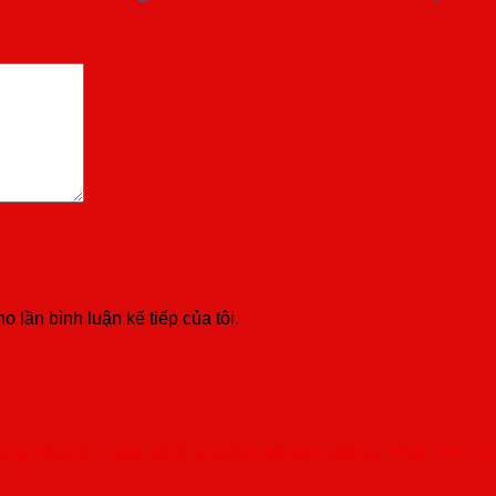
o lần bình luận kế tiếp của tôi.
àng nhanh | Địa Chỉ: 110/2A Phạm Hồng Thái, P7, T