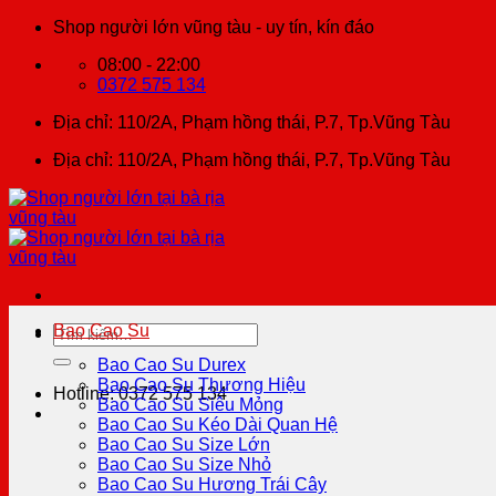
Chuyển
Shop người lớn vũng tàu - uy tín, kín đáo
đến
08:00 - 22:00
nội
0372 575 134
dung
Địa chỉ: 110/2A, Phạm hồng thái, P.7, Tp.Vũng Tàu
Địa chỉ: 110/2A, Phạm hồng thái, P.7, Tp.Vũng Tàu
Bao Cao Su
Tìm
kiếm:
Bao Cao Su Durex
Bao Cao Su Thương Hiệu
Hotline: 0372 575 134
Bao Cao Su Siêu Mỏng
Bao Cao Su Kéo Dài Quan Hệ
Bao Cao Su Size Lớn
Bao Cao Su Size Nhỏ
Bao Cao Su Hương Trái Cây