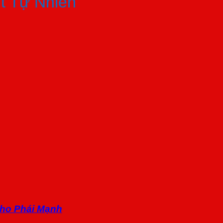
t Tự Nhiên
ho Phái Mạnh