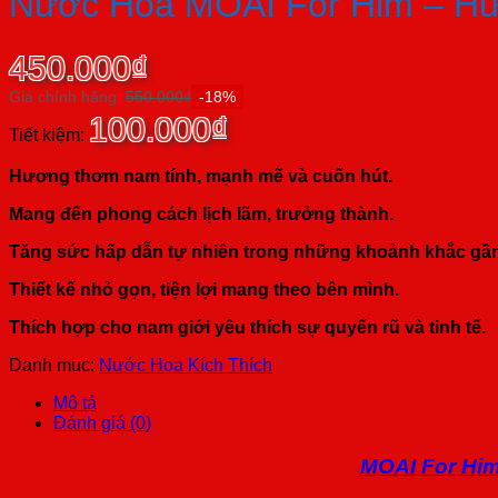
Nước Hoa MOAI For Him – Hư
450.000
₫
Giá chính hãng:
550.000
₫
-18%
100.000
₫
Tiết kiệm:
Hương thơm nam tính, mạnh mẽ và cuốn hút.
Mang đến phong cách lịch lãm, trưởng thành.
Tăng sức hấp dẫn tự nhiên trong những khoảnh khắc gần
Thiết kế nhỏ gọn, tiện lợi mang theo bên mình.
Thích hợp cho nam giới yêu thích sự quyến rũ và tinh tế.
Danh mục:
Nước Hoa Kích Thích
Mô tả
Đánh giá (0)
MOAI For Hi