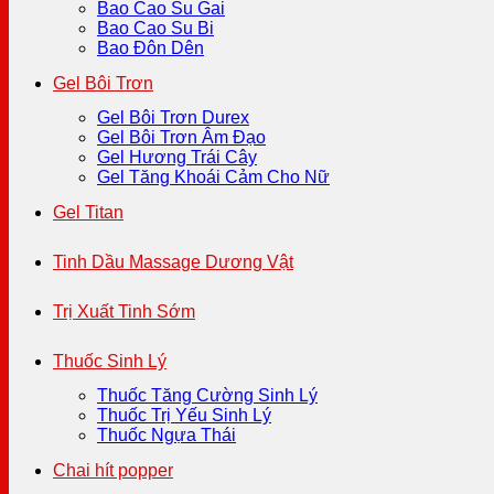
Bao Cao Su Gai
Bao Cao Su Bi
Bao Đôn Dên
Gel Bôi Trơn
Gel Bôi Trơn Durex
Gel Bôi Trơn Âm Đạo
Gel Hương Trái Cây
Gel Tăng Khoái Cảm Cho Nữ
Gel Titan
Tinh Dầu Massage Dương Vật
Trị Xuất Tinh Sớm
Thuốc Sinh Lý
Thuốc Tăng Cường Sinh Lý
Thuốc Trị Yếu Sinh Lý
Thuốc Ngựa Thái
Chai hít popper