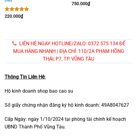
Đầu
Được xếp
750.000
₫
hạng
5.00
5 sao
Được xếp
220.000
₫
hạng
5.00
5 sao
LIÊN HỆ NGAY HOTLINE/ZALO: 0372 575 134 ĐỂ
MUA HÀNG NHANH | ĐỊA CHỈ: 110/2A PHẠM HỒNG
THÁI, P7, TP. VŨNG TÀU
Thông Tin Liên Hệ:
Hộ kinh doanh shop bao cao su
Số giấy chứng nhận đăng ký hộ kinh doanh: 49A8047627
Cấp Ngày: ngày 1/10/2024 tại phòng tài chính kế hoạch
UBND Thành Phố Vũng Tàu.