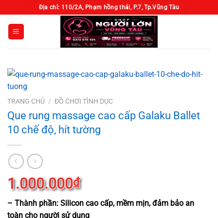
Chuyển
Địa chỉ: 110/2A, Phạm hồng thái, P.7, Tp.Vũng Tàu
đến
nội
dung
TRANG CHỦ
/
ĐỒ CHƠI TÌNH DỤC
Que rung massage cao cấp Galaku Ballet
10 chế độ, hít tường
1.000.000
₫
– Thành phần: Silicon cao cấp, mềm mịn, đảm bảo an
toàn cho người sử dụng