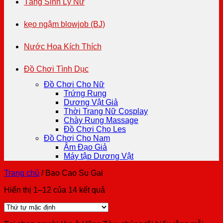
Tăng Sinh Lý Nữ
kẹo ngậm blowjob (BJ)
Nước Hoa Kích Thích
Đồ Chơi Tình Dục
Đồ Chơi Cho Nữ
Trứng Rung
Dương Vật Giả
Thời Trang Nữ Cosplay
Chày Rung Massage
Đồ Chơi Cho Les
Đồ Chơi Cho Nam
Âm Đạo Giả
Máy tập Dương Vật
Trang chủ
/
Bao Cao Su Gai
Hiển thị 1–12 của 14 kết quả