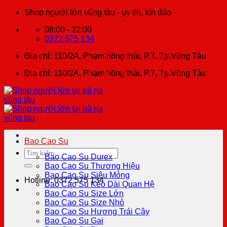
Chuyển
Shop người lớn vũng tàu - uy tín, kín đáo
đến
08:00 - 22:00
nội
0372 575 134
dung
Địa chỉ: 110/2A, Phạm hồng thái, P.7, Tp.Vũng Tàu
Địa chỉ: 110/2A, Phạm hồng thái, P.7, Tp.Vũng Tàu
Bao Cao Su
Tìm
Bao Cao Su Durex
kiếm:
Bao Cao Su Thương Hiệu
Bao Cao Su Siêu Mỏng
Hotline: 0372 575 134
Bao Cao Su Kéo Dài Quan Hệ
Bao Cao Su Size Lớn
Bao Cao Su Size Nhỏ
Bao Cao Su Hương Trái Cây
Bao Cao Su Gai