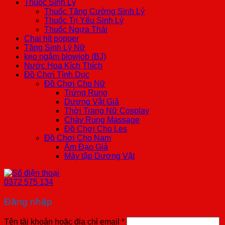
Thuốc Sinh Lý
Thuốc Tăng Cường Sinh Lý
Thuốc Trị Yếu Sinh Lý
Thuốc Ngựa Thái
Chai hít popper
Tăng Sinh Lý Nữ
kẹo ngậm blowjob (BJ)
Nước Hoa Kích Thích
Đồ Chơi Tình Dục
Đồ Chơi Cho Nữ
Trứng Rung
Dương Vật Giả
Thời Trang Nữ Cosplay
Chày Rung Massage
Đồ Chơi Cho Les
Đồ Chơi Cho Nam
Âm Đạo Giả
Máy tập Dương Vật
0372 575 134
Đăng nhập
Tên tài khoản hoặc địa chỉ email
*