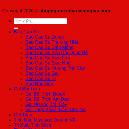
Copyright 2026 ©
shopnguoilonbariavungtau.com
Tìm
kiếm:
Bao Cao Su
Bao Cao Su Durex
Bao Cao Su Thương Hiệu
Bao Cao Su Siêu Mỏng
Bao Cao Su Kéo Dài Quan Hệ
Bao Cao Su Size Lớn
Bao Cao Su Size Nhỏ
Bao Cao Su Hương Trái Cây
Bao Cao Su Gai
Bao Cao Su Bi
Bao Đôn Dên
Gel Bôi Trơn
Gel Bôi Trơn Durex
Gel Bôi Trơn Âm Đạo
Gel Hương Trái Cây
Gel Tăng Khoái Cảm Cho Nữ
Gel Titan
Tinh Dầu Massage Dương Vật
Trị Xuất Tinh Sớm