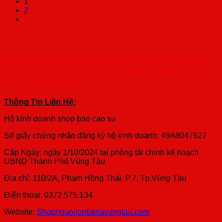
1
2
Liên hệ ngay hotline/Zalo: 0372 575 134 để mua
hàng nhanh | Địa Chỉ: 110/2A Phạm Hồng Thái,
P7, TP. Vũng Tàu
Thông Tin Liên Hệ:
Hộ kinh doanh shop bao cao su
Số giấy chứng nhận đăng ký hộ kinh doanh: 49A8047627
Cấp Ngày: ngày 1/10/2024 tại phòng tài chính kế hoạch
UBND Thành Phố Vũng Tàu.
Địa chỉ: 110/2A, Phạm Hồng Thái, P.7, Tp.Vũng Tàu
Điện thoại: 0372.575.134
Website:
Shopnguoilonbariavungtau.com