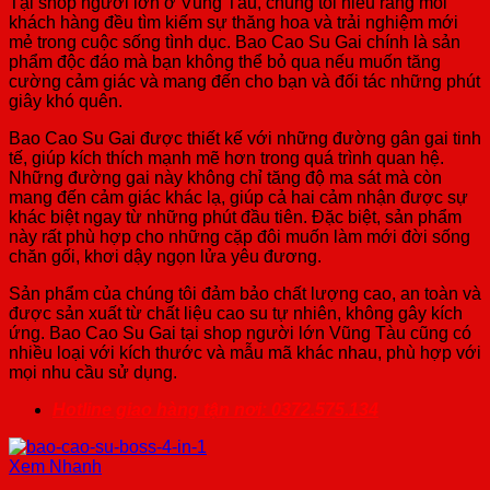
Tại shop người lớn ở Vũng Tàu, chúng tôi hiểu rằng mỗi
khách hàng đều tìm kiếm sự thăng hoa và trải nghiệm mới
mẻ trong cuộc sống tình dục. Bao Cao Su Gai chính là sản
phẩm độc đáo mà bạn không thể bỏ qua nếu muốn tăng
cường cảm giác và mang đến cho bạn và đối tác những phút
giây khó quên.
Bao Cao Su Gai được thiết kế với những đường gân gai tinh
tế, giúp kích thích mạnh mẽ hơn trong quá trình quan hệ.
Những đường gai này không chỉ tăng độ ma sát mà còn
mang đến cảm giác khác lạ, giúp cả hai cảm nhận được sự
khác biệt ngay từ những phút đầu tiên. Đặc biệt, sản phẩm
này rất phù hợp cho những cặp đôi muốn làm mới đời sống
chăn gối, khơi dậy ngọn lửa yêu đương.
Sản phẩm của chúng tôi đảm bảo chất lượng cao, an toàn và
được sản xuất từ chất liệu cao su tự nhiên, không gây kích
ứng. Bao Cao Su Gai tại shop người lớn Vũng Tàu cũng có
nhiều loại với kích thước và mẫu mã khác nhau, phù hợp với
mọi nhu cầu sử dụng.
Hotline giao hàng tận nơi: 0372.575.134
Xem Nhanh