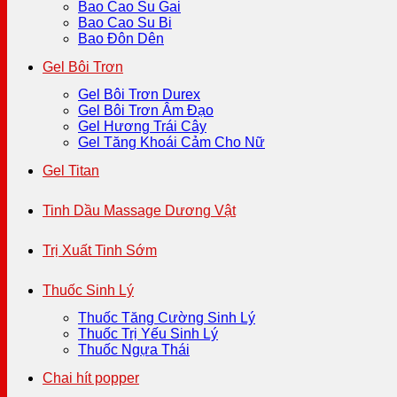
Bao Cao Su Gai
Bao Cao Su Bi
Bao Đôn Dên
Gel Bôi Trơn
Gel Bôi Trơn Durex
Gel Bôi Trơn Âm Đạo
Gel Hương Trái Cây
Gel Tăng Khoái Cảm Cho Nữ
Gel Titan
Tinh Dầu Massage Dương Vật
Trị Xuất Tinh Sớm
Thuốc Sinh Lý
Thuốc Tăng Cường Sinh Lý
Thuốc Trị Yếu Sinh Lý
Thuốc Ngựa Thái
Chai hít popper