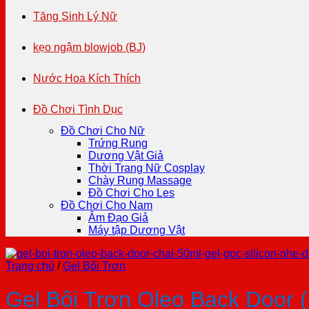
Tăng Sinh Lý Nữ
kẹo ngậm blowjob (BJ)
Nước Hoa Kích Thích
Đồ Chơi Tình Dục
Đồ Chơi Cho Nữ
Trứng Rung
Dương Vật Giả
Thời Trang Nữ Cosplay
Chày Rung Massage
Đồ Chơi Cho Les
Đồ Chơi Cho Nam
Âm Đạo Giả
Máy tập Dương Vật
Trang chủ
/
Gel Bôi Trơn
Gel Bôi Trơn Oleo Back Door (