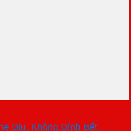
Nhẹ Dịu, Không Dính Bết