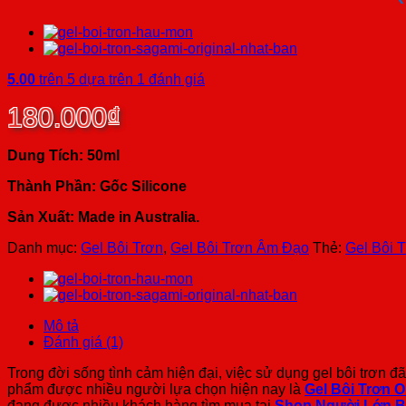
5.00
trên 5 dựa trên
1
đánh giá
180.000
₫
Dung Tích: 50ml
Thành Phần: Gốc Silicone
Sản Xuất: Made in Australia.
Danh mục:
Gel Bôi Trơn
,
Gel Bôi Trơn Âm Đạo
Thẻ:
Gel Bôi 
Mô tả
Đánh giá (1)
Trong đời sống tình cảm hiện đại, việc sử dụng gel bôi trơn đ
phẩm được nhiều người lựa chọn hiện nay là
Gel Bôi Trơn 
đang được nhiều khách hàng tìm mua tại
Shop Người Lớn B