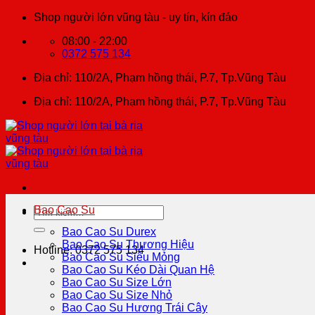
Chuyển
Shop người lớn vũng tàu - uy tín, kín đáo
đến
08:00 - 22:00
nội
0372 575 134
dung
Địa chỉ: 110/2A, Phạm hồng thái, P.7, Tp.Vũng Tàu
Địa chỉ: 110/2A, Phạm hồng thái, P.7, Tp.Vũng Tàu
Bao Cao Su
Tìm
kiếm:
Bao Cao Su Durex
Bao Cao Su Thương Hiệu
Hotline: 0372 575 134
Bao Cao Su Siêu Mỏng
Bao Cao Su Kéo Dài Quan Hệ
Bao Cao Su Size Lớn
Bao Cao Su Size Nhỏ
Bao Cao Su Hương Trái Cây