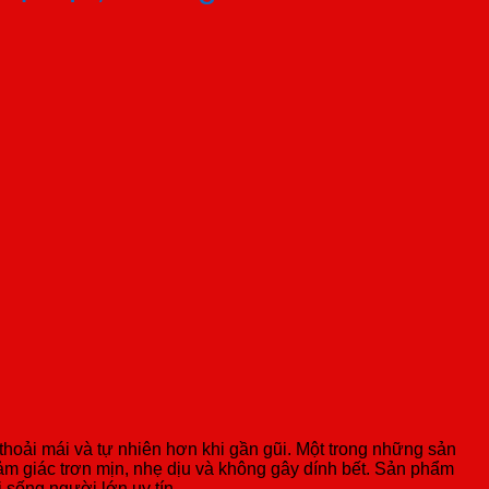
 thoải mái và tự nhiên hơn khi gần gũi. Một trong những sản
cảm giác trơn mịn, nhẹ dịu và không gây dính bết. Sản phẩm
 sống người lớn uy tín.